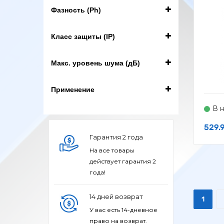
Фазность (Ph)
-
1
Класс защиты (IP)
IPX4
Макс. уровень шума (дБ)
Применение
-
Бытовая вентиляция
В 
Жилые помещения
529.
Гарантия 2 года
Магазины/супермаркеты
На все товары
Мобильный кондиционер
действует гарантия 2
Отвод воздуха
года!
+ Показать больше
14 дней возврат
1
У вас есть 14-дневное
право на возврат.