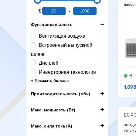
насос 
€
-
Мин. цена
Макс. цена
Функциональность
Вентиляция воздуха
Встроенный выпускной
шланг
Дисплей
Инверторная технология
В 
+ Показать больше
1,09
Производительность (м³/ч)
Макс. мощность (Вт)
EUR
-
КОНДИ
Макс. сила тока (А)
PAC 9.
-