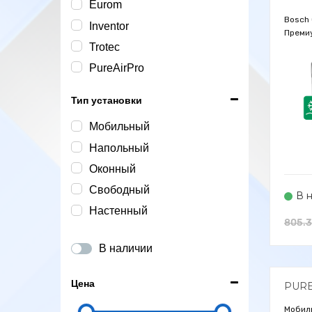
Eurom
Bosch 
Inventor
Преми
Trotec
Кондиц
Инвер
PureAirPro
Техно
Тип установки
Мобильный
Напольный
Оконный
Свободный
В 
Настенный
805.3
В наличии
Цена
PUR
Мобил