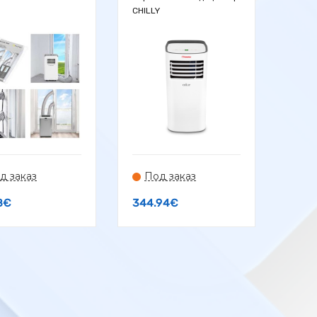
CHILLY
д заказ
Под заказ
8
€
344.94
€