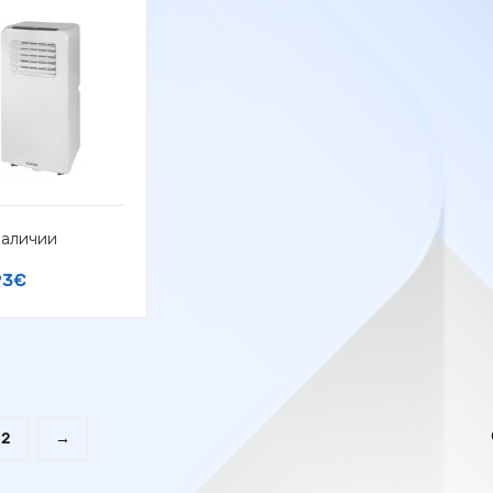
наличии
93
€
2
→