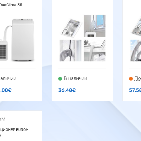
DuoClima 35
наличии
В наличии
По
8.00
€
36.48
€
57.5
OM
ЦИОНЕР EUROM
2