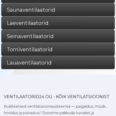
Saunaventilaatorid
Laeventilaatorid
Seinaventilaatorid
Torniventilaatorid
Lauaventilaatorid
VENTILAATORID24 OÜ - KÕIK VENTILATSIOONIST
Kvaliteetsed ventilatsioonisüsteemid — paigaldus, müük,
hooldus ja puhastus ! Soovime pakkuda turvalist ja