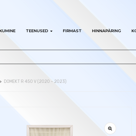
KUMINE
TEENUSED
FIRMAST
HINNAPÄRING
K
DOMEKT R 450 V (2020 – 2023)