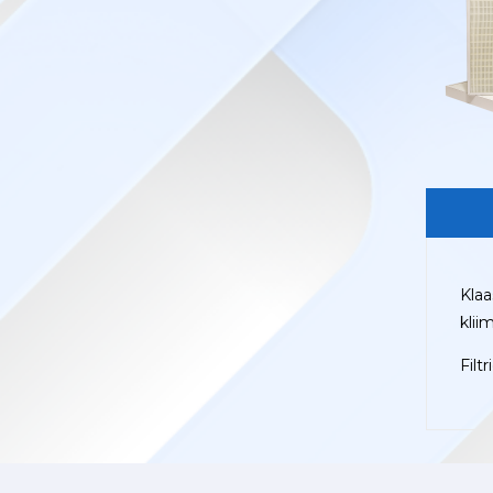
Klaa
klii
Filt