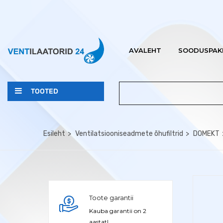
AVALEHT
SOODUSPAK
TOOTED
Esileht
Ventilatsiooniseadmete õhufiltrid
DOMEKT
Toote garantii
Kauba garantii on 2
aastat!