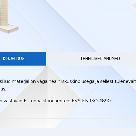
KIRJELDUS
TEHNILISED ANDMED
skiud materjal on väga hea niiskuskindlusega ja sellest tuleneval
mas.
rid vastavad Euroopa standarditele EVS-EN ISO16890