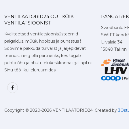
VENTILAATORID24 OÜ - KÕIK
PANGA REKV
VENTILATSIOONIST
Swedbank: E
Kvaliteetsed ventilatsioonisüsteemid —
SWIFT kood/
paigaldus, müük, hooldus ja puhastus !
Liivalaia 34,
Soovime pakkuda turvalist ja järjepidevat
15040 Tallinn
teenust ning olla partneriks, kes tagab
puhta õhu ja ohutu elukeskkonna igal ajal nii
Sinu töö- kui eluruumides.
Copyright © 2020
-2026 VENTILAATORID24. Created by
3Qst