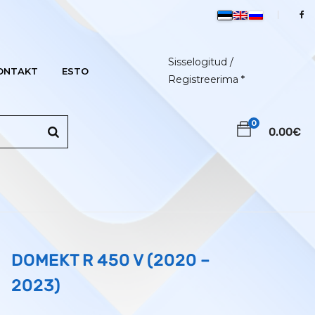
Sisselogitud /
ONTAKT
ESTO
Registreerima
*
0
0.00
€
DOMEKT R 450 V (2020 –
2023)