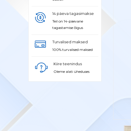
14 päeva tagasimakse
Teil on 14-päevane
tagastamise õigus
Turvalised maksed
100% turvalised maksed
Kiire teenindus
Oleme alati üheduses