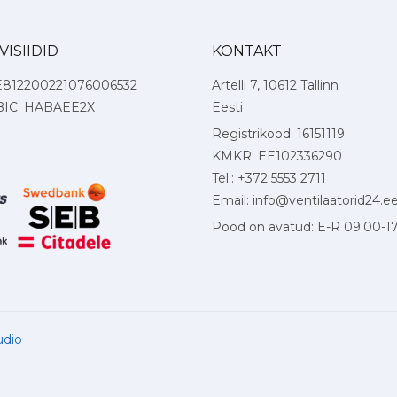
ISIIDID
KONTAKT
E812200221076006532
Artelli 7, 10612 Tallinn
BIC: HABAEE2X
Eesti
Registrikood: 16151119
KMKR: EE102336290
Tel.: +372 5553 2711
Email:
info@ventilaatorid24.e
Pood on avatud: E-R 09:00-1
udio