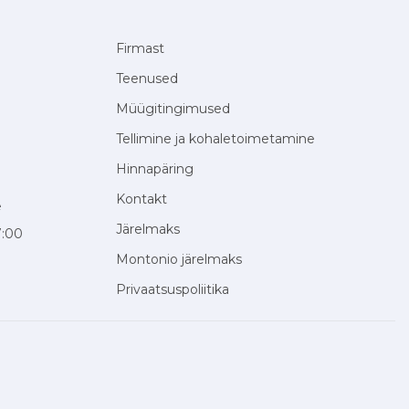
Firmast
Teenused
Müügitingimused
Tellimine ja kohaletoimetamine
Hinnapäring
Kontakt
e
Järelmaks
7:00
Montonio järelmaks
Privaatsuspoliitika